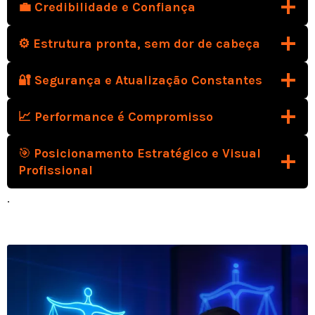
💼 Credibilidade e Confiança
⚙️ Estrutura pronta, sem dor de cabeça
🔐 Segurança e Atualização Constantes
📈 Performance é Compromisso
🎯
Posicionamento Estratégico e Visual
Profissional
.